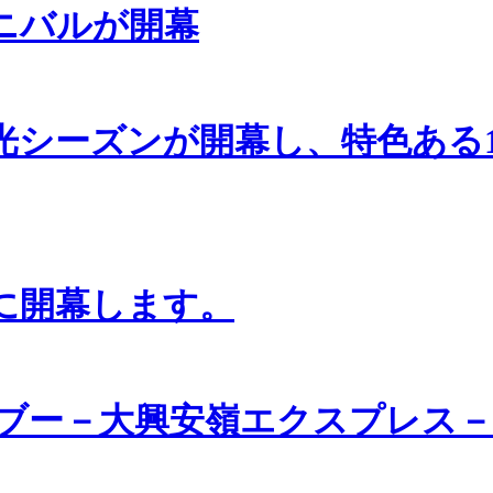
ーニバルが開幕
光シーズンが開幕し、特色ある
日に開幕します。
ブー－大興安嶺エクスプレス－