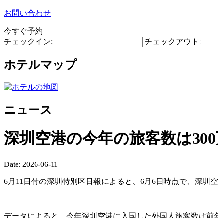
お問い合わせ
今すぐ予約
チェックイン:
チェックアウト:
ホテルマップ
ニュース
深圳空港の今年の旅客数は30
Date: 2026-06-11
6月11日付の深圳特別区日報によると、6月6日時点で、深圳
データによると、今年深圳空港に入国した外国人旅客数は前年比3