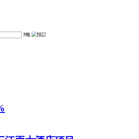
?
晚
%