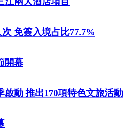
三江兩大酒店項目
人次 免簽入境占比77.7%
節開幕
啟動 推出170項特色文旅活動
幕