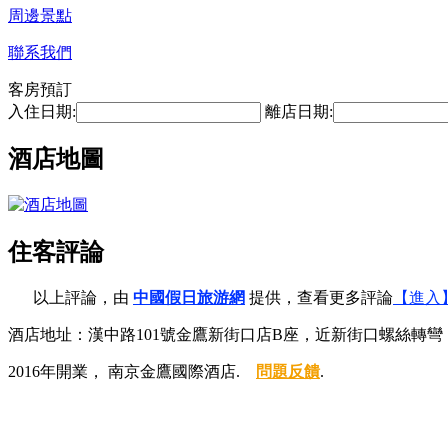
周邊景點
聯系我們
客房預訂
入住日期:
離店日期:
酒店地圖
住客評論
以上評論，由
中國假日旅游網
提供，查看更多評論
【進入
酒店地址：漢中路101號金鷹新街口店B座，近新街口螺絲轉彎
2016年開業， 南京金鷹國際酒店.
問題反饋
.