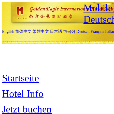
Mobile 
Deutsc
English
简体中文
繁體中文
日本語
한국어
Deutsch
Français
Itali
Startseite
Hotel Info
Jetzt buchen