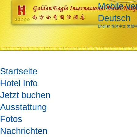
Mobile ve
Deutsch
English
简体中文
繁體
Startseite
Hotel Info
Jetzt buchen
Ausstattung
Fotos
Nachrichten