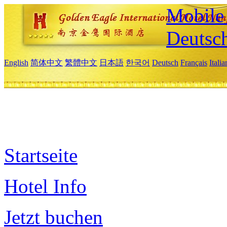
Mobile 
Deutsc
English
简体中文
繁體中文
日本語
한국어
Deutsch
Français
Itali
Startseite
Hotel Info
Jetzt buchen