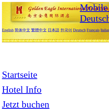
Mobile 
Deutsc
English
简体中文
繁體中文
日本語
한국어
Deutsch
Français
Itali
Startseite
Hotel Info
Jetzt buchen