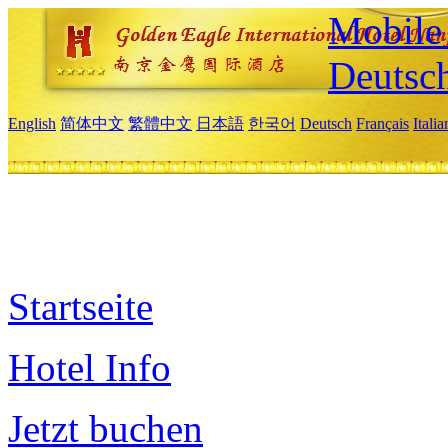
Mobile 
Deutsc
English
简体中文
繁體中文
日本語
한국어
Deutsch
Français
Itali
Startseite
Hotel Info
Jetzt buchen