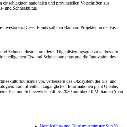
einschlägigen nationalen und provinziellen Vorschriften zur
is- und Schneekultur.
te Investoren. Dieser Fonds soll den Bau von Projekten in der Eis-
und Schneeindustrie, um deren Digitalisierungsgrad zu verbessern.
owie intelligenten Eis- und Schneetourismus und die Innovation des
Schneekulturtourismus vor, verbessern das Ökosystem der Eis- und
gien. Laut öffentlich zugänglichen Informationen plant Qitaihe,
eine Eis- und Schneewirtschaft bis 2030 auf über 10 Milliarden Yuan
Next:Kultur- und Tourismusminister Sun Yeli: Den Aufbau eines Tourismuszentrums fördern und das Angebot an qualitativ hochwertigen Tourismusprodukten erweitern.