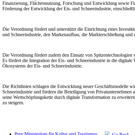
Finanzierung, Flächennutzung, Forschung und Entwicklung sowie Finan
Förderung der Entwicklung der Eis- und Schneeindustrie, einschließli
Die Verordnung fördert und unterstützt die Einrichtung eines Investit
und Schneeindustrie, den Markenaufbau, die Markterschließung und d
Die Verordnung fördert zudem den Einsatz von Spitzentechnologien wi
Es fördert die Integration der Eis- und Schneeindustrie in die digital
Ökosystems der Eis- und Schneeindustrie.
Die Richtlinien schlagen die Entwicklung neuer Geschäftsmodelle wie 
Schneeindustrie und fördern die Beteiligung von Privatunternehmen 
seine Wertschöpfungskette durch digitale Transformation zu erweiter
zu steigern.
Prev:Ministerium für Kultur und Tourismus: Fokus auf Angebot und Nachfrage zur Steuerung von Kultur- und Tourismuskonsumaktivitäten sowie Reisen.
Go Back