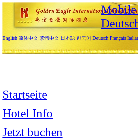
Mobile 
Deutsc
English
简体中文
繁體中文
日本語
한국어
Deutsch
Français
Itali
Startseite
Hotel Info
Jetzt buchen