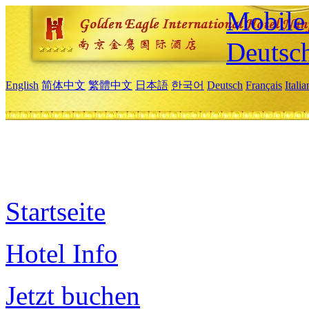
Mobile 
Deutsc
English
简体中文
繁體中文
日本語
한국어
Deutsch
Français
Itali
Startseite
Hotel Info
Jetzt buchen