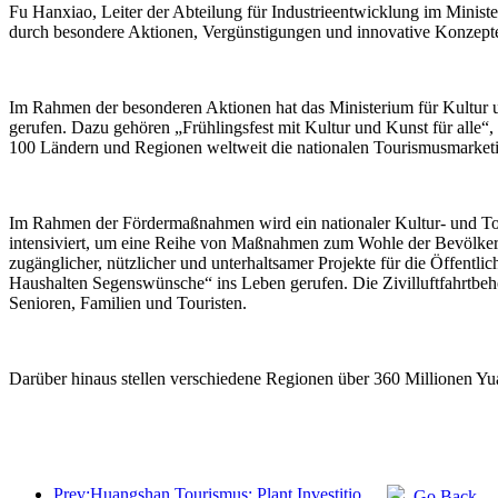
Fu Hanxiao, Leiter der Abteilung für Industrieentwicklung im Minister
durch besondere Aktionen, Vergünstigungen und innovative Konzepte
Im Rahmen der besonderen Aktionen hat das Ministerium für Kultur u
gerufen. Dazu gehören „Frühlingsfest mit Kultur und Kunst für alle“,
100 Ländern und Regionen weltweit die nationalen Tourismusmarketi
Im Rahmen der Fördermaßnahmen wird ein nationaler Kultur- und Tou
intensiviert, um eine Reihe von Maßnahmen zum Wohle der Bevölkerung
zugänglicher, nützlicher und unterhaltsamer Projekte für die Öffent
Haushalten Segenswünsche“ ins Leben gerufen. Die Zivilluftfahrtbehö
Senioren, Familien und Touristen.
Darüber hinaus stellen verschiedene Regionen über 360 Millionen Yu
Prev:Huangshan Tourismus: Plant Investitionen in Höhe von 530 Millionen Yuan für Hotelrenovierungen
Go Back