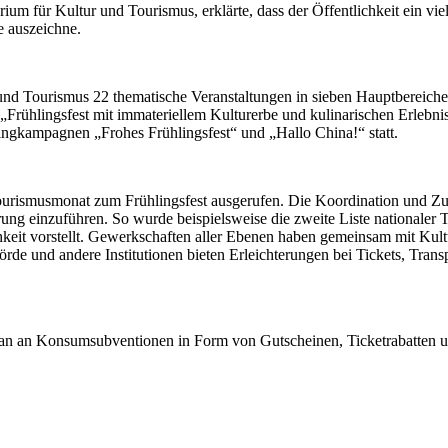
ium für Kultur und Tourismus, erklärte, dass der Öffentlichkeit ein vi
 auszeichne.
nd Tourismus 22 thematische Veranstaltungen in sieben Hauptbereichen
 „Frühlingsfest mit immateriellem Kulturerbe und kulinarischen Erlebni
ngkampagnen „Frohes Frühlingsfest“ und „Hallo China!“ statt.
rismusmonat zum Frühlingsfest ausgerufen. Die Koordination und Zusa
 einzuführen. So wurde beispielsweise die zweite Liste nationaler To
lichkeit vorstellt. Gewerkschaften aller Ebenen haben gemeinsam mit 
rde und andere Institutionen bieten Erleichterungen bei Tickets, Tran
an an Konsumsubventionen in Form von Gutscheinen, Ticketrabatten un