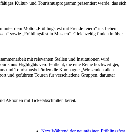
elfältiges Kultur- und Tourismusprogramm präsentiert werde, das sich
 unter dem Motto „Frühlingsfest mit Freude feiern“ ins Leben
ssen“ sowie „Frühlingsfest in Museen“. Gleichzeitig finden in über
mmenarbeit mit relevanten Stellen und Institutionen wird
urismus-Highlights veröffentlicht, die eine Reihe hochwertiger,
Kultur- und Tourismusbehörden die Kampagne „Wir senden allen
sport und geführten Touren für verschiedene Gruppen, darunter
d Aktionen mit Ticketabschnitten bereit.
Next:Während der neuntägigen Frühlingsfesttage werden voraussichtlich mehr als 18 Millionen Menschen ins Land ein- und ausreisen.