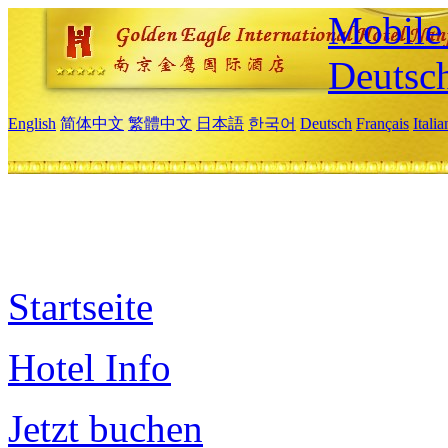
Mobile 
Deutsc
English
简体中文
繁體中文
日本語
한국어
Deutsch
Français
Itali
Startseite
Hotel Info
Jetzt buchen