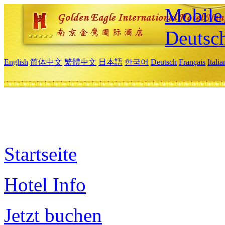
Mobile 
Deutsc
English
简体中文
繁體中文
日本語
한국어
Deutsch
Français
Itali
Startseite
Hotel Info
Jetzt buchen