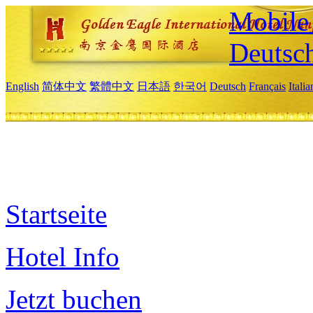
Mobile 
Deutsc
English
简体中文
繁體中文
日本語
한국어
Deutsch
Français
Itali
Startseite
Hotel Info
Jetzt buchen