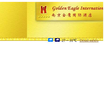
27 ~ 31℃
Détail météo