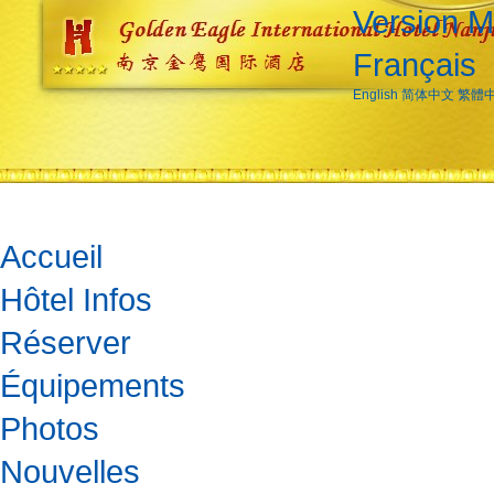
Version M
Français
English
简体中文
繁體
Accueil
Hôtel Infos
Réserver
Équipements
Photos
Nouvelles