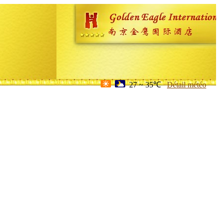
27 ~ 35℃
Détail météo