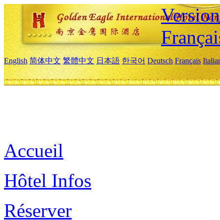
Versio
Françai
English
简体中文
繁體中文
日本語
한국어
Deutsch
Français
Itali
Accueil
Hôtel Infos
Réserver