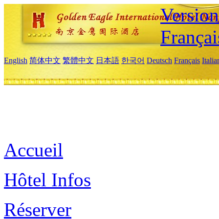
Versio
Françai
English
简体中文
繁體中文
日本語
한국어
Deutsch
Français
Itali
Accueil
Hôtel Infos
Réserver