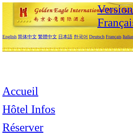
Versio
Françai
English
简体中文
繁體中文
日本語
한국어
Deutsch
Français
Itali
Accueil
Hôtel Infos
Réserver