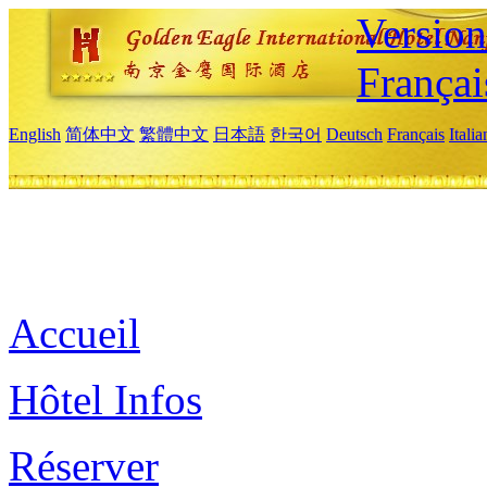
Versio
Françai
English
简体中文
繁體中文
日本語
한국어
Deutsch
Français
Itali
Accueil
Hôtel Infos
Réserver