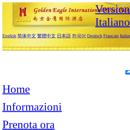
Version
Italiano
English
简体中文
繁體中文
日本語
한국어
Deutsch
Français
Itali
Home
Informazioni
Prenota ora