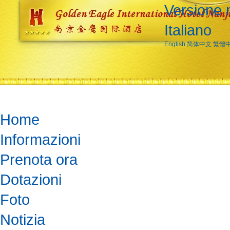
Versione 
Italiano
English
简体中文
繁體
Home
Informazioni
Prenota ora
Dotazioni
Foto
Notizia