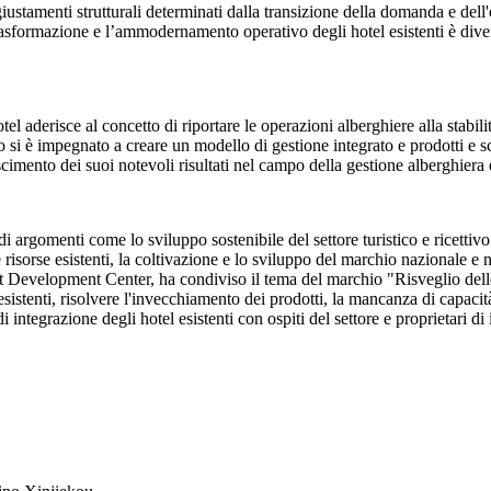
giustamenti strutturali determinati dalla transizione della domanda e dell'
rasformazione e l’ammodernamento operativo degli hotel esistenti è dive
el aderisce al concetto di riportare le operazioni alberghiere alla stabili
si è impegnato a creare un modello di gestione integrato e prodotti e scen
scimento dei suoi notevoli risultati nel campo della gestione alberghiera 
i argomenti come lo sviluppo sostenibile del settore turistico e ricettivo
risorse esistenti, la coltivazione e lo sviluppo del marchio nazionale e 
evelopment Center, ha condiviso il tema del marchio "Risveglio delle a
sistenti, risolvere l'invecchiamento dei prodotti, la mancanza di capacit
i integrazione degli hotel esistenti con ospiti del settore e proprietari 