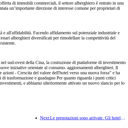
offerta di immobili commerciali, il settore alberghiero è entrato in una
ntata un’importante direzione di interesse comune per proprietari di
tà e all'affidabilità. Facendo affidamento sul potenziale industriale e
ari alberghieri diversificati per rimodellare la competitività del
esistente.
 nel sud-ovest della Cina, la costruzione di piattaforme di investimento
nuove iniziative orientate al consumo. aggiornamenti alberghieri. Il
zioni - Crescita del valore dell'hotel verso una nuova forza" e ha
à di trasformazione e guadagno Per quanto riguarda i punti critici
di investimenti, e abbiamo ulteriormente attivato un nuovo slancio per lo
Next:Le prenotazioni sono arrivate. Gli hotel e i commercianti di B&B sono ugualmente popolari tra le prenotazioni. I tassi medi di prenotazione per la Giornata Nazionale sono rispettivamente del 24,97% e del 24,49%.