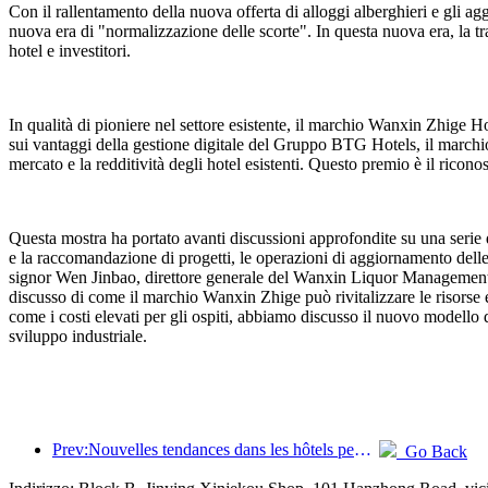
Con il rallentamento della nuova offerta di alloggi alberghieri e gli ag
nuova era di "normalizzazione delle scorte". In questa nuova era, la t
hotel e investitori.
In qualità di pioniere nel settore esistente, il marchio Wanxin Zhige Hot
sui vantaggi della gestione digitale del Gruppo BTG Hotels, il marchio 
mercato e la redditività degli hotel esistenti. Questo premio è il ricono
Questa mostra ha portato avanti discussioni approfondite su una serie d
e la raccomandazione di progetti, le operazioni di aggiornamento delle 
signor Wen Jinbao, direttore generale del Wanxin Liquor Management D
discusso di come il marchio Wanxin Zhige può rivitalizzare le risorse e
come i costi elevati per gli ospiti, abbiamo discusso il nuovo modello d
sviluppo industriale.
Prev:Nouvelles tendances dans les hôtels pendant la fête nationale 2024 : les post-00 portent le Hanfu et séjournent dans la « State Guesthouse » pour boire du thé et apprendre la calligraphie afin de démontrer leur confiance culturelle
Go Back