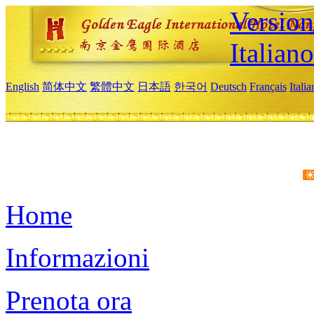
Version
Italiano
English
简体中文
繁體中文
日本語
한국어
Deutsch
Français
Itali
Home
Informazioni
Prenota ora