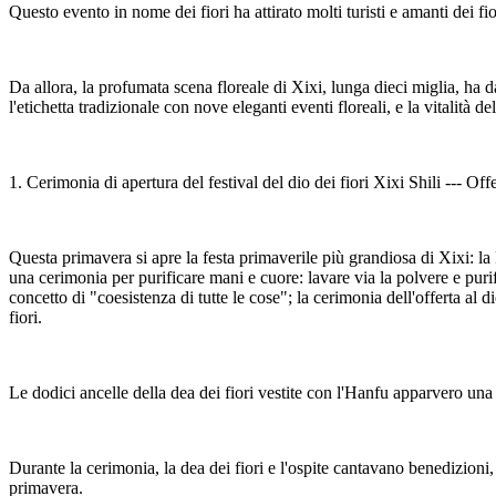
Questo evento in nome dei fiori ha attirato molti turisti e amanti dei f
Da allora, la profumata scena floreale di Xixi, lunga dieci miglia, ha da
l'etichetta tradizionale con nove eleganti eventi floreali, e la vitalità 
1. Cerimonia di apertura del festival del dio dei fiori Xixi Shili --- Offer
Questa primavera si apre la festa primaverile più grandiosa di Xixi: la 
una cerimonia per purificare mani e cuore: lavare via la polvere e purif
concetto di "coesistenza di tutte le cose"; la cerimonia dell'offerta al d
fiori.
Le dodici ancelle della dea dei fiori vestite con l'Hanfu apparvero una d
Durante la cerimonia, la dea dei fiori e l'ospite cantavano benedizioni,
primavera.