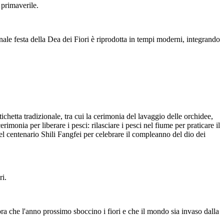
 primaverile.
ionale festa della Dea dei Fiori è riprodotta in tempi moderni, integrando
ichetta tradizionale, tra cui la cerimonia del lavaggio delle orchidee,
monia per liberare i pesci: rilasciare i pesci nel fiume per praticare il
i del centenario Shili Fangfei per celebrare il compleanno del dio dei
ri.
ora che l'anno prossimo sboccino i fiori e che il mondo sia invaso dalla