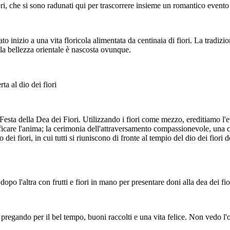
iori, che si sono radunati qui per trascorrere insieme un romantico evento
to inizio a una vita floricola alimentata da centinaia di fiori. La tradiz
della bellezza orientale è nascosta ovunque.
ta al dio dei fiori
Festa della Dea dei Fiori. Utilizzando i fiori come mezzo, ereditiamo l'et
icare l'anima; la cerimonia dell'attraversamento compassionevole, una ceri
io dei fiori, in cui tutti si riuniscono di fronte al tempio del dio dei fior
opo l'altra con frutti e fiori in mano per presentare doni alla dea dei fio
 pregando per il bel tempo, buoni raccolti e una vita felice. Non vedo l'