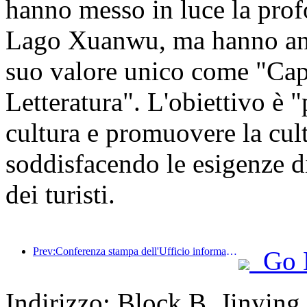
hanno messo in luce la profo
Lago Xuanwu, ma hanno anch
suo valore unico come "Cap
Letteratura". L'obiettivo è "
cultura e promuovere la cult
soddisfacendo le esigenze di 
dei turisti.
Prev:Conferenza stampa dell'Ufficio informazioni del Consiglio di Stato: Attualmente, nel mio Paese ci sono 28 porti di frontiera in grado di fornire servizi turistici con guida autonoma
Go 
Indirizzo: Block B, Jinyi