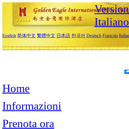
Version
Italiano
English
简体中文
繁體中文
日本語
한국어
Deutsch
Français
Itali
Home
Informazioni
Prenota ora