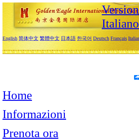
Version
Italiano
English
简体中文
繁體中文
日本語
한국어
Deutsch
Français
Itali
Home
Informazioni
Prenota ora