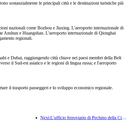
no sostanzialmente le principali città e le destinazioni turistiche più
zioni nazionali come Bozhou e Jiaxing. L'aeroporto internazionale di
 come Anshun e Huangshan. L'aeroporto internazionale di Qionghai
gamento regionali.
habi e Dubai, raggiungendo città chiave nei paesi membri della Belt
so il Sud-est asiatico e le regioni di lingua russa; e l'aeroporto
rtare il trasporto passeggeri e lo sviluppo economico regionale.
Next:L'ufficio ferroviario di Pechino della Cina ha avviato il servizio di trasporto passeggeri per le festività del Festival di Qingming, prevedendo di trasportare 7,37 milioni di passeggeri.