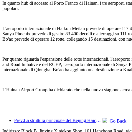
In quanto hub di accesso al Porto Franco di Hainan, i tre aeroporti stan
popolari.
L'aeroporto internazionale di Haikou Meilan prevede di operare 117.40
Sanya Phoenix prevede di gestire 83.400 decolli e atterraggi su 111 r
Bo'ao prevede di operare 12 rotte, collegando 15 destinazioni, con n
Per quanto riguarda l'espansione delle rotte internazionali, l'aeropo
and Road Initiative e del RCEP; l'aeroporto internazionale di Sanya Ph
internazionale di Qionghai Bo'ao ha aggiunto una destinazione a Kual
L'Hainan Airport Group ha dichiarato che nella nuova stagione aerea con
Prev:La struttura principale del Beijing Haichang Ocean Park dovrebbe raggiungere la sommità entro la fine dell'anno, con il completamento e l'apertura previsti per il 2027.
Go Back
Indirizzo: Block B, Jinying Xinjekou Shop, 101 Hanzhong Road, vic