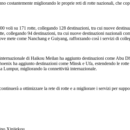
no costantemente migliorando le proprie reti di rotte nazionali, che copro
0 voli su 171 rotte, collegando 128 destinazioni, tra cui nuove destina
otte, collegando 94 destinazioni, tra cui nuove destinazioni nazionali
uove mete come Nanchang e Guiyang, rafforzando così i servizi di colle
rto internazionale di Haikou Meilan ha aggiunto destinazioni come Abu D
oenix ha aggiunto destinazioni come Minsk e Ufa, estendendo le rotte ver
a Lumpur, migliorando la connettività internazionale.
tinuerà a ottimizzare la rete di rotte e a migliorare i servizi per suppo
ino Xinjiekou