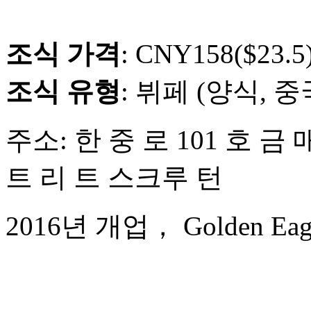
조식 가격
: CNY158($23.5
조식 유형
: 뷔페 (양식, 
주소: 한 중 로 101 호 금 
트 리 트 스크루 턴
2016년 개업， Golden Eagle I