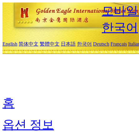
모바일
한국어
English
简体中文
繁體中文
日本語
한국어
Deutsch
Français
Itali
홈
옵션 정보