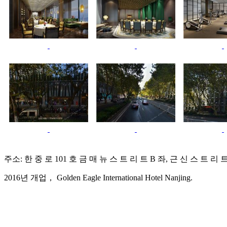
주소: 한 중 로 101 호 금 매 뉴 스 트 리 트 B 좌, 근 신 스 트 리
2016년 개업， Golden Eagle International Hotel Nanjing.