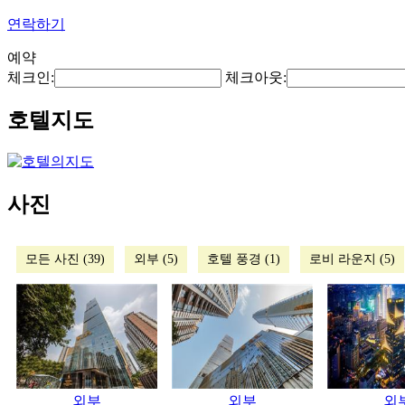
연락하기
예약
체크인:
체크아웃:
호텔지도
사진
모든 사진 (39)
외부 (5)
호텔 풍경 (1)
로비 라운지 (5)
외부
외부
외