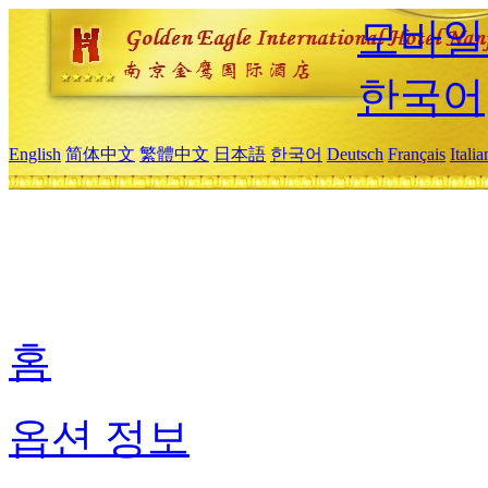
모바일
한국어
English
简体中文
繁體中文
日本語
한국어
Deutsch
Français
Itali
홈
옵션 정보