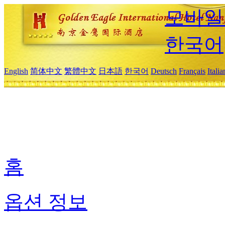
모바일
한국어
English
简体中文
繁體中文
日本語
한국어
Deutsch
Français
Itali
홈
옵션 정보