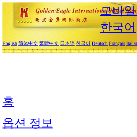
모바일
한국어
English
简体中文
繁體中文
日本語
한국어
Deutsch
Français
Itali
홈
옵션 정보