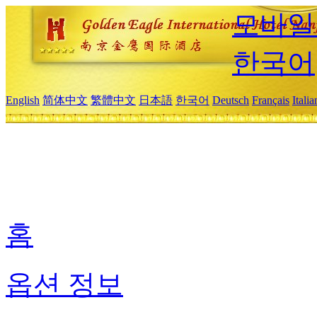
모바일
한국어
English
简体中文
繁體中文
日本語
한국어
Deutsch
Français
Itali
홈
옵션 정보