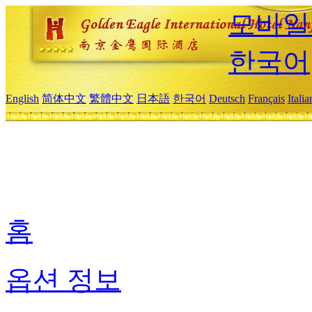
모바일
한국어
English
简体中文
繁體中文
日本語
한국어
Deutsch
Français
Itali
홈
옵션 정보