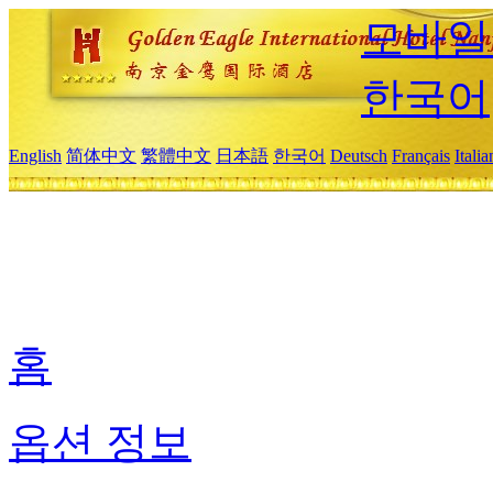
모바일
한국어
English
简体中文
繁體中文
日本語
한국어
Deutsch
Français
Itali
홈
옵션 정보