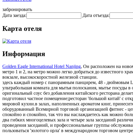
забронировать
Дата заезда:
Дата отъезда:
Карта отеля
Информация
Golden Eagle International Hotel Nanjing
, Он расположен на новом
метро 1 и 2, на метро можно легко добраться до известного хр
вокзале, высокоскоростной железной станции.
здесь каждый номер с панорамным панцирем, 48 - дюймовым L
ультрабольшая комната для мытья полоскания, мытье посуды в о
оригинальный соус без добавления китайского ресторана делае
подготовил частное помещение;ресторан 'большой китай' с отк
мировой кухни.в залах, наполненных ароматом книг, принесит
оборудованный Всемирной торговой организацией фитнес - цен
спокойно и спокойно, так что вы наслаждаетесь как можно бол
два гибких многоцелевых зала и четыре зала заседаний разли
проведения заседаний, и профессиональные группы обслуживан
пользоваться 'золотого орла' в международном торговом центре