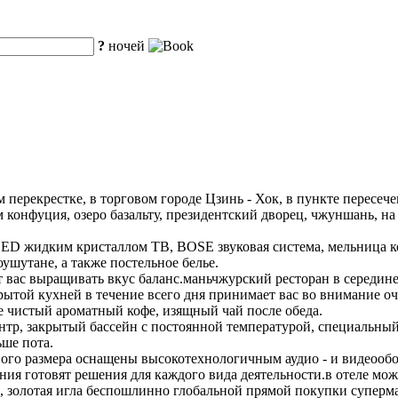
?
ночей
 перекрестке, в торговом городе Цзинь - Хок, в пункте пересеч
ам конфуция, озеро базальту, президентский дворец, чжуншань, н
ED жидким кристаллом ТВ, BOSE звуковая система, мельница к
ушутане, а также постельное белье.
т вас выращивать вкус баланс.маньчжурский ресторан в середин
рытой кухней в течение всего дня принимает вас во внимание о
е чистый ароматный кофе, изящный чай после обеда.
тр, закрытый бассейн с постоянной температурой, специальный 
ьше пота.
чного размера оснащены высокотехнологичным аудио - и видеооб
ия готовят решения для каждого вида деятельности.в отеле мо
, золотая игла беспошлинно глобальной прямой покупки супермар