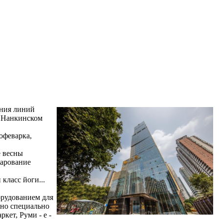
ения линий
а Нанкинском
офеварка,
е весны
чарование
класс йоги...
орудованием для
жно специально
кет, Руми - е -