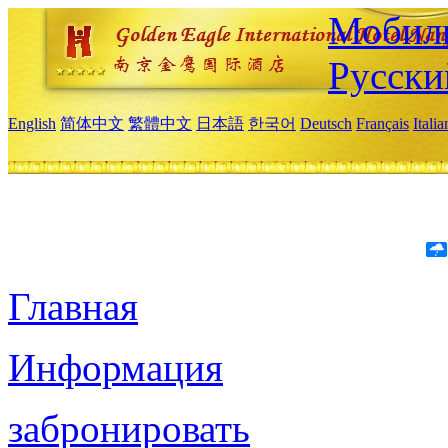
Мобиль
Русски
English
简体中文
繁體中文
日本語
한국어
Deutsch
Français
Itali
Главная
Информация
забронировать