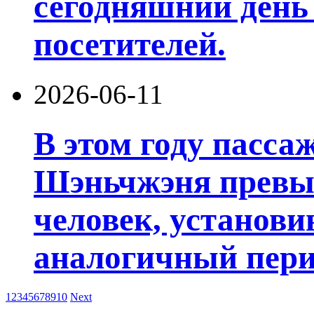
сегодняшний день
посетителей.
2026-06-11
В этом году пасса
Шэньчжэня превы
человек, установи
аналогичный пери
1
2
3
4
5
6
7
8
9
10
Next