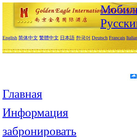
Мобиль
Русски
English
简体中文
繁體中文
日本語
한국어
Deutsch
Français
Itali
Главная
Информация
забронировать