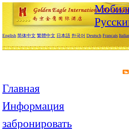
Мобиль
Русски
English
简体中文
繁體中文
日本語
한국어
Deutsch
Français
Itali
Главная
Информация
забронировать