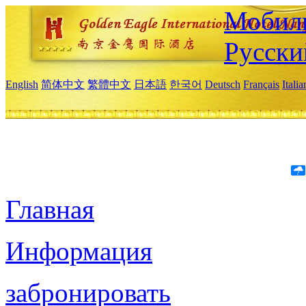
Мобиль
Русски
English
简体中文
繁體中文
日本語
한국어
Deutsch
Français
Itali
Главная
Информация
забронировать