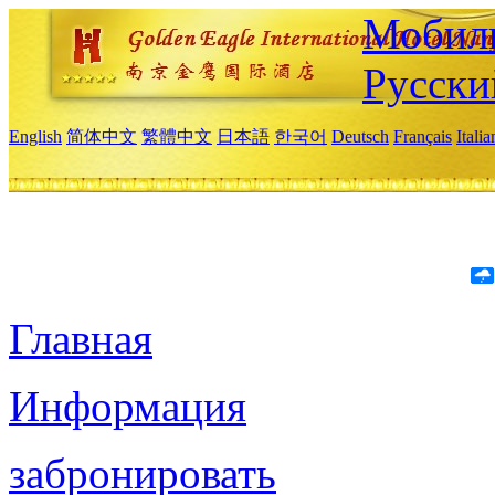
Мобиль
Русски
English
简体中文
繁體中文
日本語
한국어
Deutsch
Français
Itali
Главная
Информация
забронировать