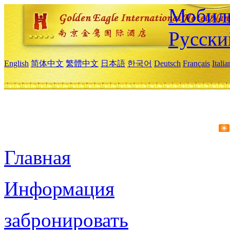
Мобиль
Русски
English
简体中文
繁體中文
日本語
한국어
Deutsch
Français
Itali
Главная
Информация
забронировать