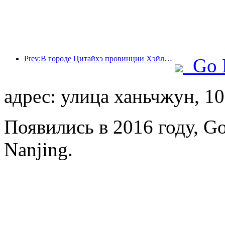
Prev:В городе Цитайхэ провинции Хэйлунцзян впервые в стране был издан нормативный акт, регулирующий индустрию льда и снега, который поощряет интеграцию искусственного интеллекта и видов спорта на льду и снегу.
Go 
адрес: улица ханьчжун, 1
Появились в 2016 году, Gol
Nanjing.