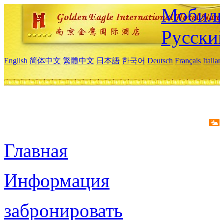
Мобиль
Русски
English
简体中文
繁體中文
日本語
한국어
Deutsch
Français
Itali
Главная
Информация
забронировать