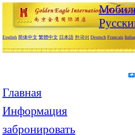
Мобиль
Русски
English
简体中文
繁體中文
日本語
한국어
Deutsch
Français
Itali
Главная
Информация
забронировать