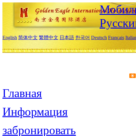
Мобиль
Русски
English
简体中文
繁體中文
日本語
한국어
Deutsch
Français
Itali
Главная
Информация
забронировать