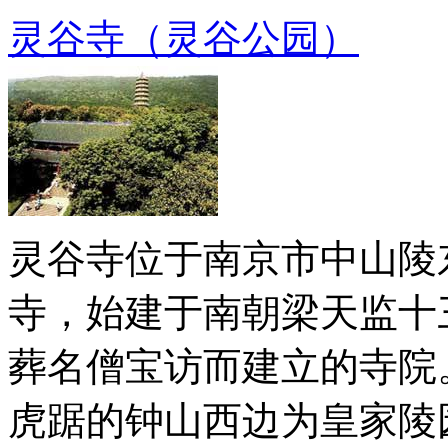
灵谷寺（灵谷公园）
灵谷寺位于南京市中山陵
寺，始建于南朝梁天监十
葬名僧宝访而建立的寺院
虎踞的钟山西边为皇家陵