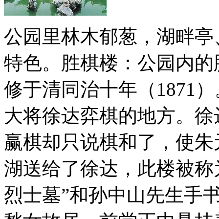
公园里林木郁葱，湖畔亭
特色。胜棋楼：公园内的
修于清同治十年（1871
大将徐达弈棋的地方。徐
赢棋却只说棋和了，使朱
湖送给了徐达，此楼被称为
烈士墓”和孙中山先生手书