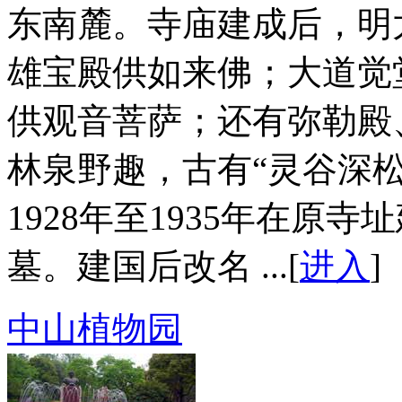
东南麓。寺庙建成后，明太
雄宝殿供如来佛；大道觉
供观音菩萨；还有弥勒殿
林泉野趣，古有“灵谷深
1928年至1935年在原
墓。建国后改名 ...[
进入
]
中山植物园