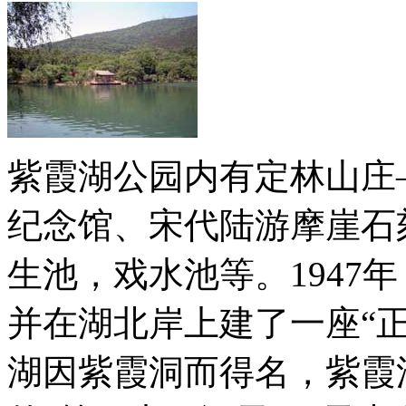
紫霞湖公园内有定林山庄
纪念馆、宋代陆游摩崖石
生池，戏水池等。1947
并在湖北岸上建了一座“
湖因紫霞洞而得名，紫霞