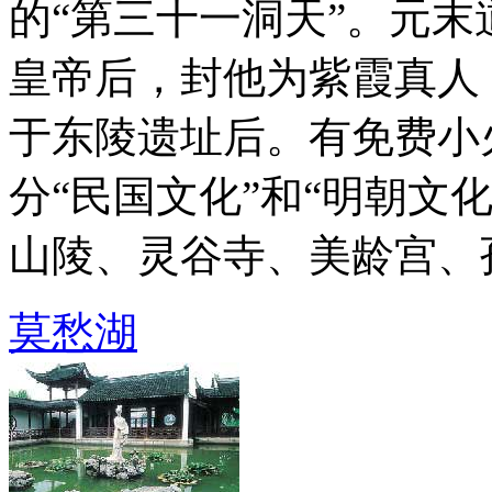
的“第三十一洞天”。元
皇帝后，封他为紫霞真人
于东陵遗址后。有免费小
分“民国文化”和“明朝文
山陵、灵谷寺、美龄宫、孙中
莫愁湖