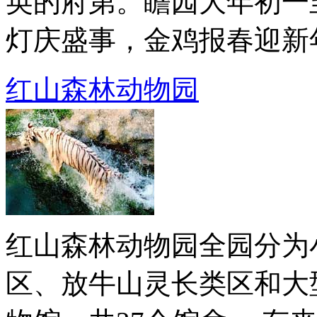
英的府第。瞻园大年初一
灯庆盛事，金鸡报春迎新年”
红山森林动物园
红山森林动物园全园分为
区、放牛山灵长类区和大