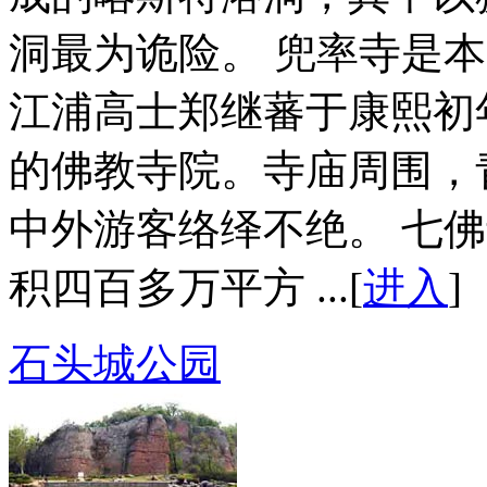
洞最为诡险。 兜率寺是
江浦高士郑继蕃于康熙初
的佛教寺院。寺庙周围，
中外游客络绎不绝。 七
积四百多万平方 ...[
进入
]
石头城公园